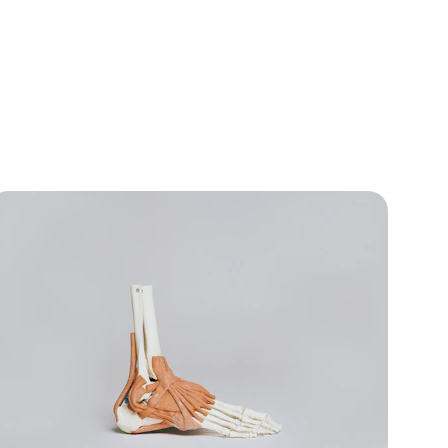
iplus?
ecerte un 