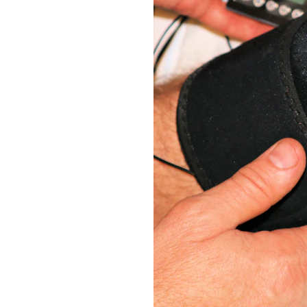
ica y 
ón