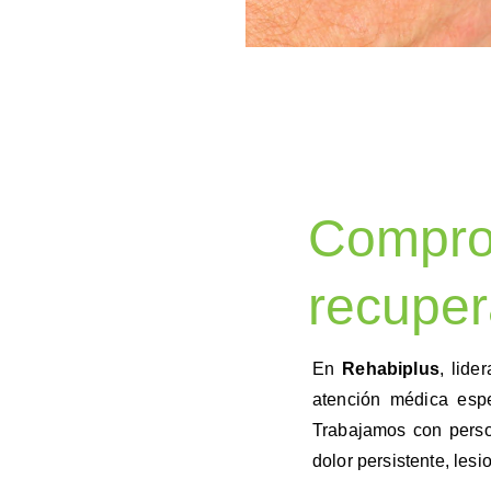
Comprom
recuper
En
Rehabiplus
, lide
atención médica especi
Trabajamos con person
dolor persistente, les